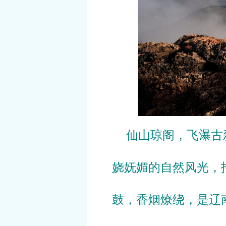
仙山琼阁，飞瀑古刹
娆妩媚的自然风光，
鼓，香烟燎绕，是辽