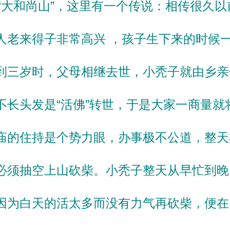
大和尚山”，这里有一个传说：相传很久以
人老来得子非常高兴 ，孩子生下来的时候
到三岁时，父母相继去世，小秃子就由乡亲
不长头发是“活佛”转世，于是大家一商量就
庙的住持是个势力眼，办事极不公道，整天
必须抽空上山砍柴。小秃子整天从早忙到晚
因为白天的活太多而没有力气再砍柴，便在