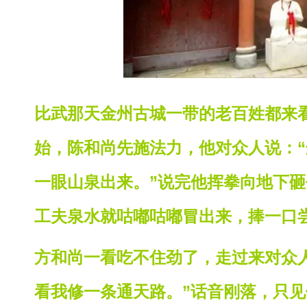
比武那天金州古城一带的老百姓都来
始，陈和尚先施法力，他对众人说：
一眼山泉出来。”说完他挥拳向地下
工夫泉水就咕嘟咕嘟冒出来，捧一口
方和尚一看吃不住劲了，走过来对众
看我修一条通天路。”话音刚落，只