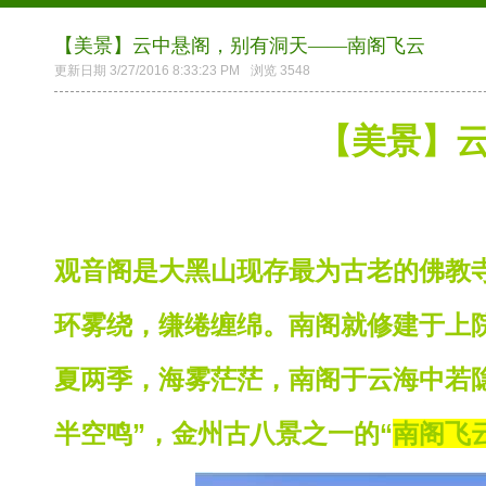
【美景】云中悬阁，别有洞天——南阁飞云
更新日期 3/27/2016 8:33:23 PM
浏览 3548
【美景】
——
观音阁是大黑山现存最为古老的佛教
环雾绕，缣绻缠绵。南阁就修建于上
夏两季，海雾茫茫，南阁于云海中若
半空鸣”，金州古八景之一的“
南阁飞