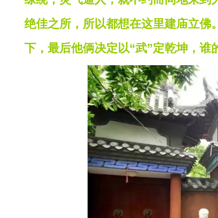
绝佳之所，所以都想在这里建庙立佛
下，最后他俩决定以“武”定乾坤，谁