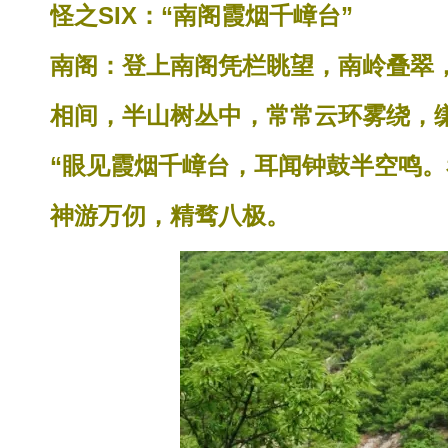
怪之SIX：“南阁霞烟千嶂台”
南阁：登上南阁凭栏眺望，南岭叠翠
相间，半山树丛中，常常云环雾绕，缣
“眼见霞烟千嶂台，耳闻钟鼓半空鸣。
神游万仞，精骛八极。