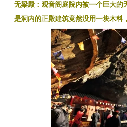
无梁殿：观音阁庭院内被一个巨大的
是洞内的正殿建筑竟然没用一块木料，