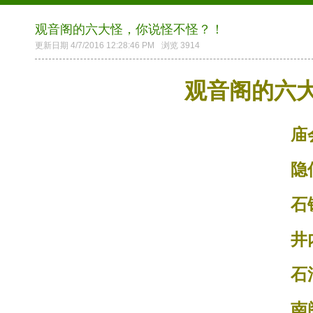
观音阁的六大怪，你说怪不怪？！
更新日期 4/7/2016 12:28:46 PM
浏览 3914
观音阁的六
庙
隐
石
井
石
南