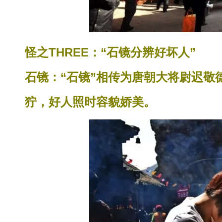
怪之THREE：“石镜分辨好坏人”
石镜：“石镜”相传为唐朝大将尉迟敬
狞，好人照时容貌娇美。